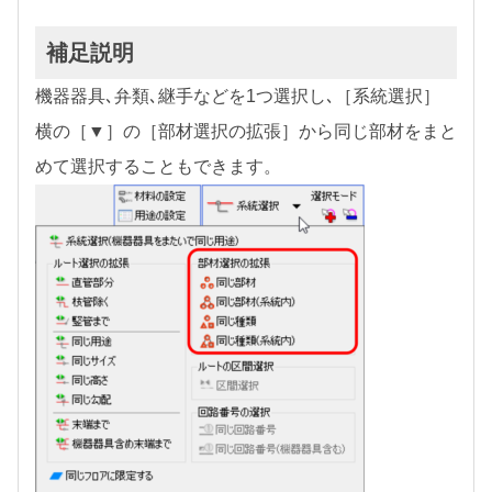
補足説明
機器器具､弁類､継手などを1つ選択し､［系統選択］
横の［▼］の［部材選択の拡張］から同じ部材をまと
めて選択することもできます。