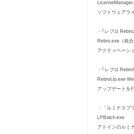
LicenseManager
ソフトウェアラ
・｢レブロ Rebr
Rebro.exe（統
アクティベーシ
・｢レブロ Rebr
RebroUp.exe W
アップデートを
・「ルミナスプ
LPBatch.exe
アドインのルミ