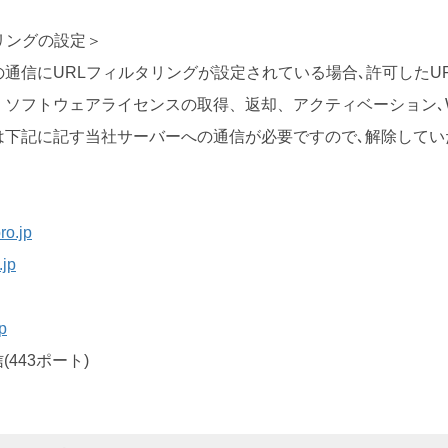
リングの設定＞
通信にURLフィルタリングが設定されている場合､許可したU
。ソフトウェアライセンスの取得、返却、アクティベーション､
は下記に記す当社サーバーへの通信が必要ですので､解除してい
ro.jp
.jp
jp
(443ポート)