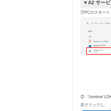
▼A2 サー
①PCのスタート
②「Sentinel L
右クリックし、