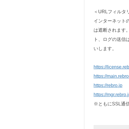
＜URLフィルタ
インターネットの
は遮断されます
ト、ログの送信
いします。
https://license.reb
https://main.rebro
https://rebro.jp
https://mgr.rebro.
※ともにSSL通信