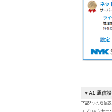
▼A1 通信
下記3つの通信
＜プロキシサー