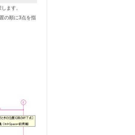
択します。
置の順に3点を指