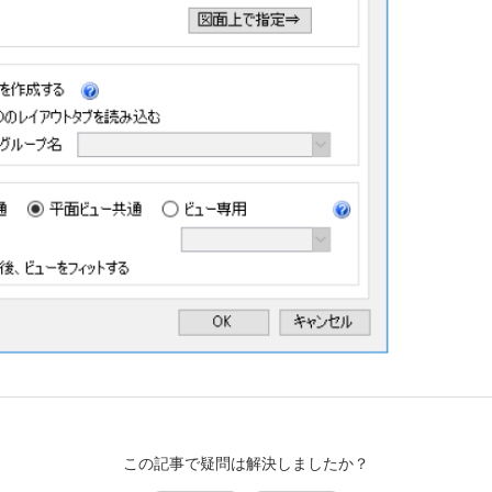
この記事で疑問は解決しましたか？