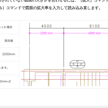
力されていない図面の大きさを合わせるには、［拡大］コマン
込み］コマンドで図面の拡大率を入力して読み込み直します。