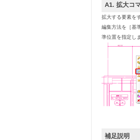
A1. 拡大
拡大する要素を
編集方法を［基
準位置を指定し
補足説明