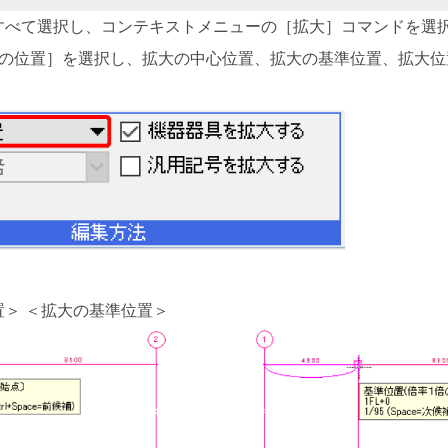
すべて選択し、コンテキストメニューの［拡大］コマンドを選
点の位置］を選択し、拡大の中心位置、拡大の基準位置、拡大位
＞ ＜拡大の基準位置＞