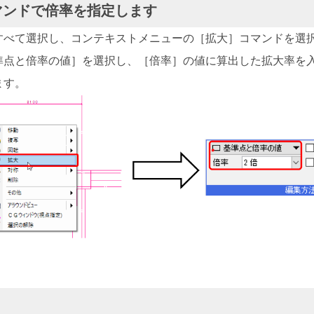
コマンドで倍率を指定します
すべて選択し、コンテキストメニューの［拡大］コマンドを選
準点と倍率の値］を選択し、［倍率］の値に算出した拡大率を
ます。