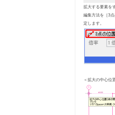
拡大する要素を
編集方法を［3
定します。
＜拡大の中心位置