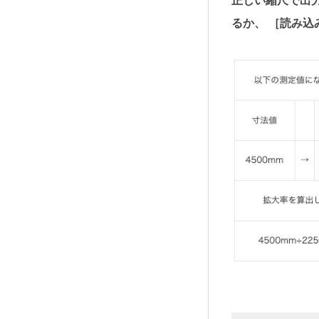
正しい縮尺で出
るか、 ［読み