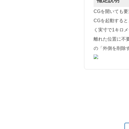
補足説明
CGを開いても
CGを起動する
く実寸で1キロ
離れた位置に不
の「外側を削除