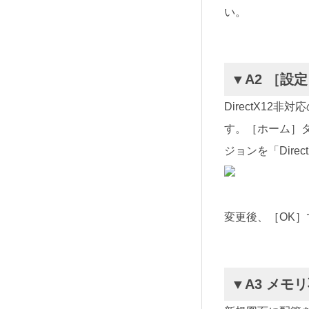
い。
▼A2 ［設
DirectX12
す。［ホーム］タ
ジョンを「Dire
変更後、［OK
▼A3 メモ