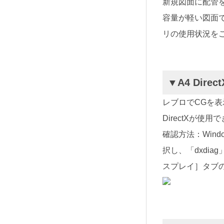
新規図面に配管
容量が軽い図面
リの使用状況を
▼A4 Dir
レブロでCGを表
DirectXが使
確認方法：Win
択し、「dxdi
スプレイ］タブの