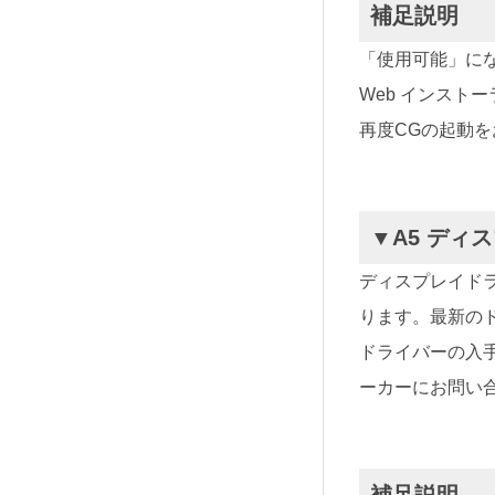
補足説明
「使用可能」になっ
Web インスト
再度CGの起動
▼A5 デ
ディスプレイド
ります。最新の
ドライバーの入
ーカーにお問い