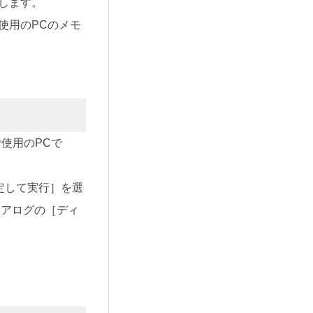
します。
使用のPCのメモ
ご使用のPCで
定して実行］を選
ダイアログの［ディ
。