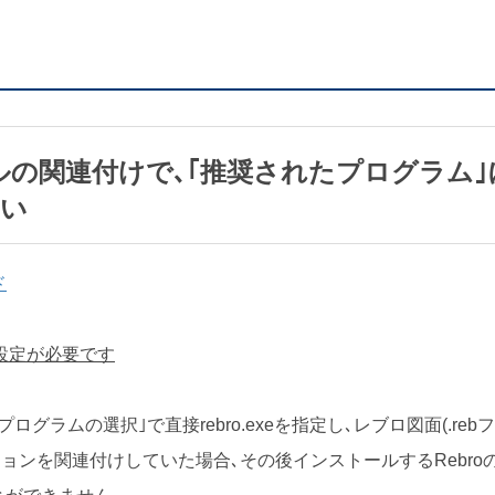
イルの関連付けで､｢推奨されたプログラム
ない
ド
の設定が必要です
ログラムの選択｣で直接rebro.exeを指定し､レブロ図面(.re
ージョンを関連付けしていた場合､その後インストールするRebr