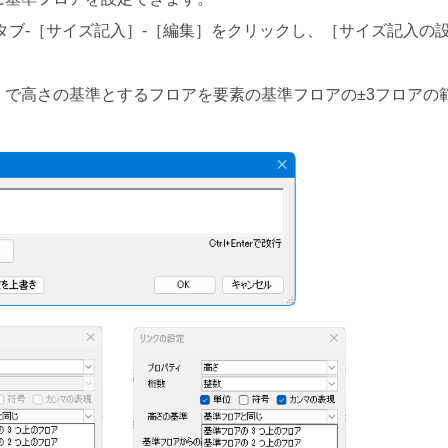
タブ-［サイズ記入］-［編集］をクリックし、［サイズ記入の
。
］で高さの基準とするフロアを要素の基準フロアの±3フロアの