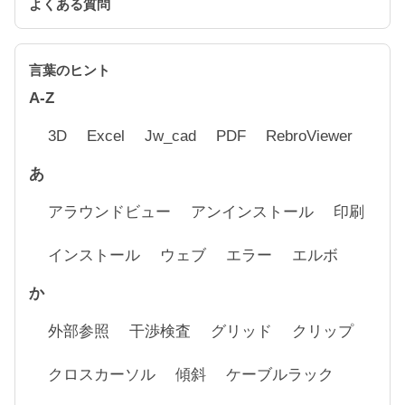
よくある質問
Q. 購入者専用ページのパスワードが分からな
い
言葉のヒント
A-Z
Q．レブロがインストールできない
3D
Excel
Jw_cad
PDF
RebroViewer
Q.シリアル番号とパスワードがわからない
あ
アラウンドビュー
アンインストール
印刷
インストール
ウェブ
エラー
エルボ
か
外部参照
干渉検査
グリッド
クリップ
クロスカーソル
傾斜
ケーブルラック