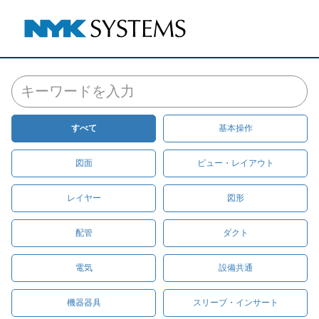
すべて
基本操作
図面
ビュー・レイアウト
レイヤー
図形
配管
ダクト
電気
設備共通
機器器具
スリーブ・インサート