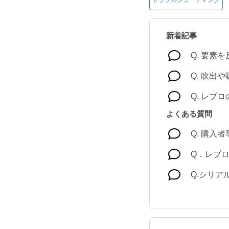
トラブルシューティング
新着記事
Q. 要素
Q. 吹出
Q. レブ
よくある質問
Q. 購入
Q．レブ
Q.シリ