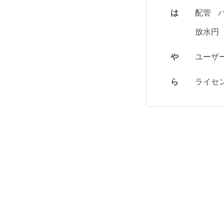
は
配管
放水円
や
ユーザ
ら
ライセ