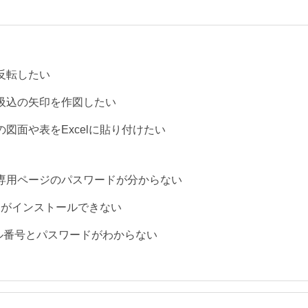
を反転したい
や吸込の矢印を作図したい
ロの図面や表をExcelに貼り付けたい
者専用ページのパスワードが分からない
ロがインストールできない
アル番号とパスワードがわからない