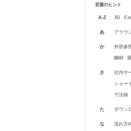
言葉のヒント
A-Z
3D
Ex
あ
アラウ
か
外部参
鋼材
さ
社内サ
ショー
寸法線
た
ダウン
な
流れ方