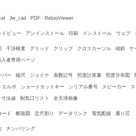
cel
Jw_cad
PDF
RebroViewer
ンドビュー
アンインストール
印刷
インストール
ウェブ
照
干渉検査
グリッド
クリップ
クロスカーソル
傾斜
ケ
購入者専用ページ
ーバー
縮尺
ジョイナ
条数記号
照度計算書
照度分布図
トエルボ
ショートカットキー
シリアル番号
スピーカー
ス
寸法値
制気口リスト
全天球画像
ロード
断面図
定尺割り
データリンク
電気配線
通り芯
向
ナンバリング