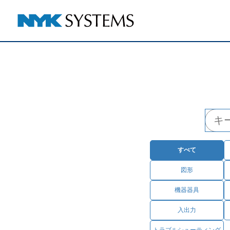
すべて
図形
機器器具
入出力