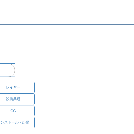
レイヤー
設備共通
CG
インストール・起動