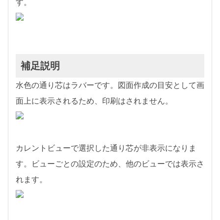
す。
補足説明
水色の通り芯はラバーです。図面作成の目安として画
面上に表示されるため、印刷はされません。
カレントビューで選択した通り芯が非表示になりま
す。ビューごとの設定のため、他のビューでは表示さ
れます。