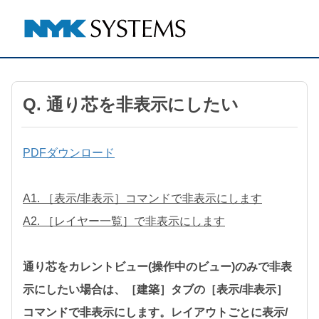
Q. 通り芯を非表示にしたい
PDFダウンロード
A1. ［表示/非表示］コマンドで非表示にします
A2. ［レイヤー一覧］で非表示にします
通り芯をカレントビュー(操作中のビュー)のみで非表
示にしたい場合は、［建築］タブの［表示/非表示］
コマンドで非表示にします。レイアウトごとに表示/