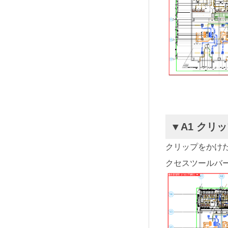
▼A1 ク
クリップをかけ
クセスツールバ