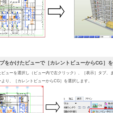
リップをかけたビューで［カレントビューからCG］
たビューを選択し（ビュー内で左クリック）、［表示］タブ、
ーより、［カレントビューからCG］を選択します。