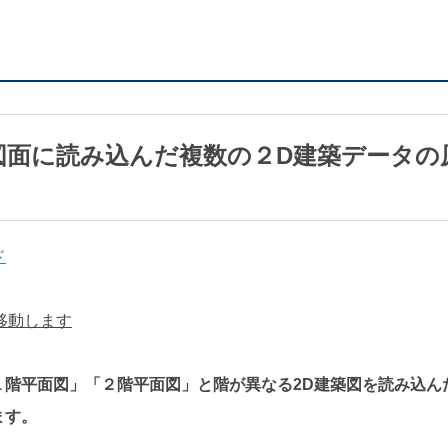
の図面に読み込んだ複数の２D建築データの
ド
を移動します
１階平面図」「２階平面図」と階が異なる2D建築図を読み込ん
ます。