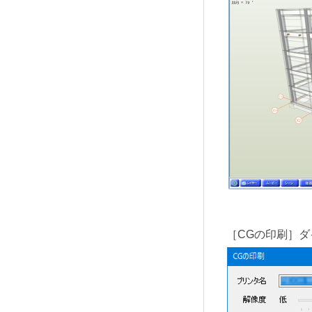
［CGの印刷］ダ