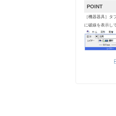
POINT
［機器器具］タ
に破線を表示し