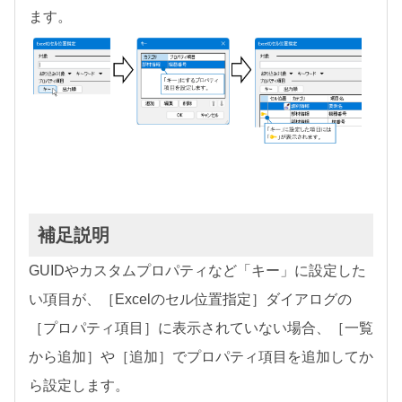
ます。
補足説明
GUIDやカスタムプロパティなど「キー」に設定した
い項目が、［Excelのセル位置指定］ダイアログの
［プロパティ項目］に表示されていない場合、［一覧
から追加］や［追加］でプロパティ項目を追加してか
ら設定します。