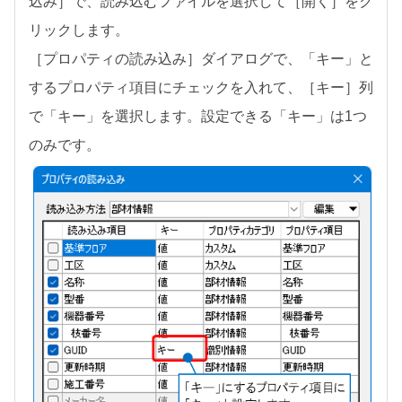
込み］で、読み込むファイルを選択して［開く］をク
リックします。
［プロパティの読み込み］ダイアログで、「キー」と
するプロパティ項目にチェックを入れて、［キー］列
で「キー」を選択します。設定できる「キー」は1つ
のみです。