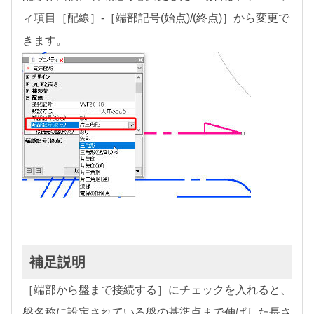
ィ項目［配線］-［端部記号(始点)/(終点)］から変更で
きます。
補足説明
［端部から盤まで接続する］にチェックを入れると、
盤名称に設定されている盤の基準点まで伸ばした長さ