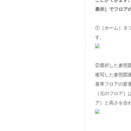
表示］でフロア
①［ホーム］タ
す。
②選択した参照
複写した参照図
基準フロアの変
［元のフロア］
ア］と高さを合