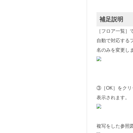
補足説明
［フロア一覧］
自動で対応する
名のみを変更し
③［OK］をク
表示されます。
複写をした参照