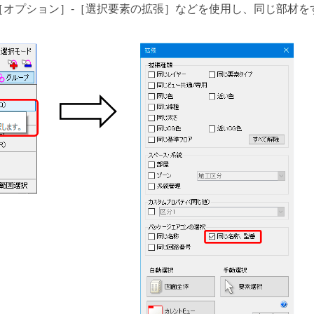
［オプション］-［選択要素の拡張］などを使用し、同じ部材を