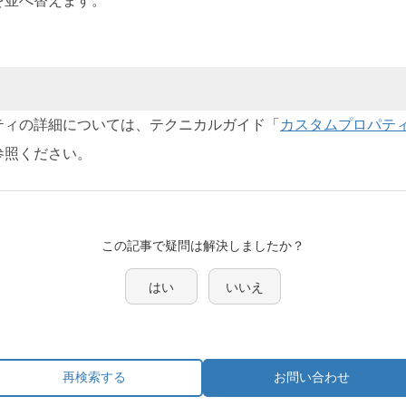
を並べ替えます。
ティの詳細については、テクニカルガイド「
カスタムプロパテ
参照ください。
この記事で疑問は解決しましたか？
はい
いいえ
再検索する
お問い合わせ