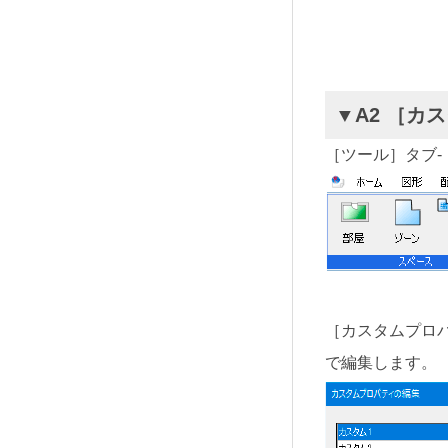
▼A2 ［カ
［ツール］タブ
［カスタムプロ
で編集します。