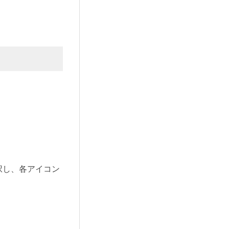
択し、各アイコン