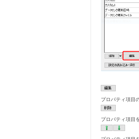
プロパティ項目
プロパティ項目