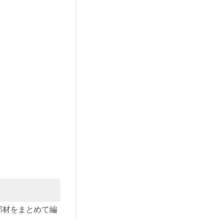
部材をまとめて編