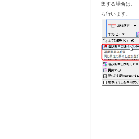
集する場合は、
ら行います。