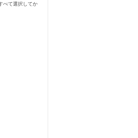
すべて選択してか