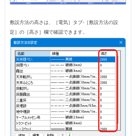
敷設方法の高さは、［電気］タブ-［敷設方法の設
定］の［高さ］欄で確認できます。