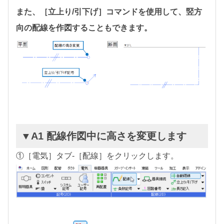
また、［立上り/引下げ］コマンドを使用して、竪方
向の配線を作図することもできます。
▼A1 配線作図中に高さを変更します
①［電気］タブ-［配線］をクリックします。