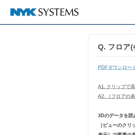
Q. フロア
PDFダウンロー
A1. クリップ
A2. ［フロア
3Dのデータを
［ビューのクリ
表示］で要素の